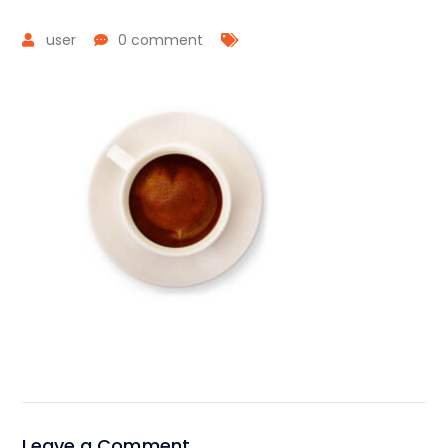
user
0 comment
Leave a Comment