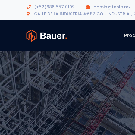
(+52)686 557 0109
admin@fenla.mx
CALLE DE LA INDUSTRIA #687 COL. INDUSTRIAL, C.
Pro