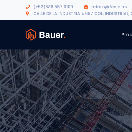
(+52)686 557 0109
admin@fenla.mx
CALLE DE LA INDUSTRIA #687 COL. INDUSTRIAL, C.
Pro