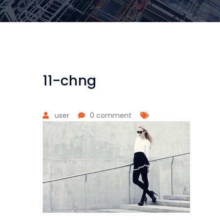
11-chng
user
0 comment