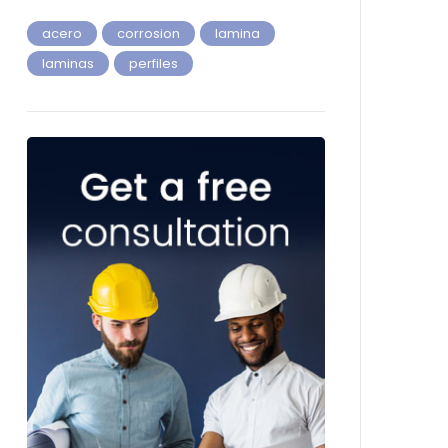
acero
corrosion
lamina
laminas
perfiles