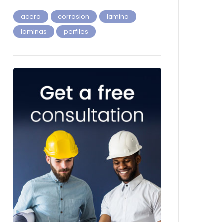
acero
corrosion
lamina
laminas
perfiles