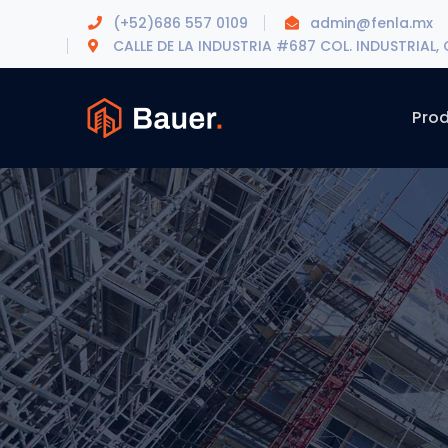
(+52)686 557 0109
admin@fenla.mx
CALLE DE LA INDUSTRIA #687 COL. INDUSTRIAL, C.
Pro