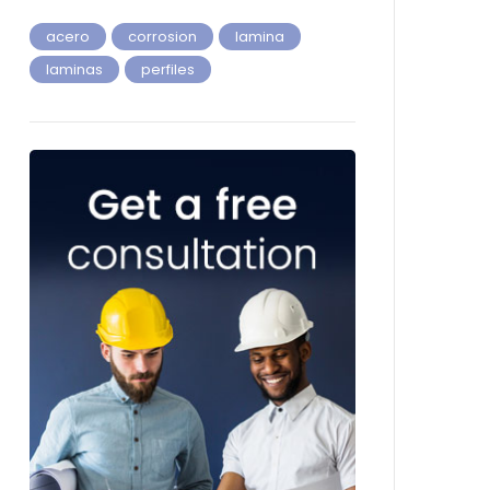
acero
corrosion
lamina
laminas
perfiles