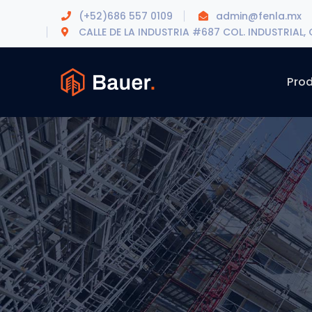
(+52)686 557 0109
admin@fenla.mx
CALLE DE LA INDUSTRIA #687 COL. INDUSTRIAL, C.
Pro