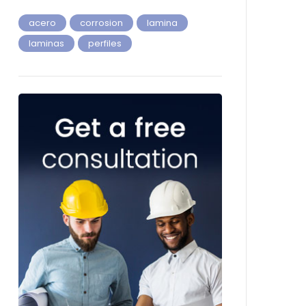
acero
corrosion
lamina
laminas
perfiles