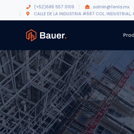
(+52)686 557 0109
admin@fenla.mx
CALLE DE LA INDUSTRIA #687 COL. INDUSTRIAL, C.
Pro