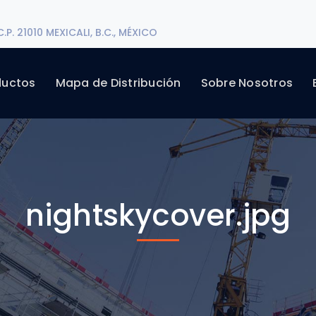
P. 21010 MEXICALI, B.C., MÉXICO
ductos
Mapa de Distribución
Sobre Nosotros
nightskycover.jpg