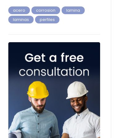
acero
corrosion
lamina
laminas
perfiles