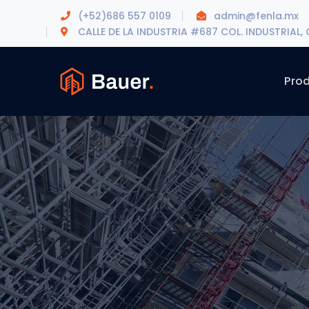
(+52)686 557 0109
admin@fenla.mx
CALLE DE LA INDUSTRIA #687 COL. INDUSTRIAL, C.
Pro